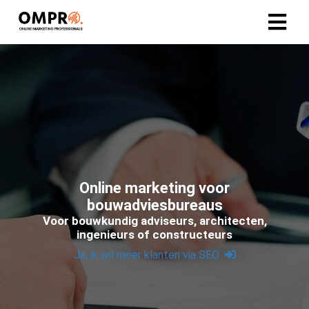
ngen
formatie
oneel
onele
Online marketing voor
s zijn
bouwadviesbureaus
kelijk om
Voor bouwkundig adviseurs, architecten,
bsite te
ingenieurs of constructeurs
ken. Ze
Ja, ik wil meer klanten via SEO
 gebruikt
asisfuncties
der deze