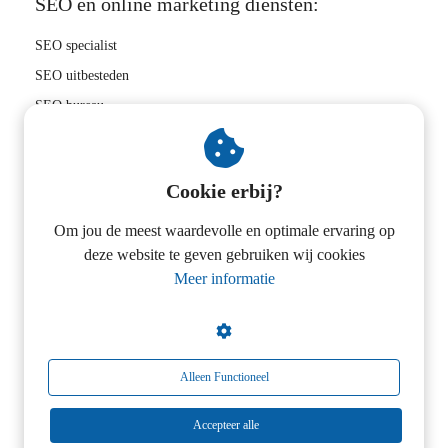
SEO en online marketing diensten:
SEO specialist
SEO uitbesteden
SEO bureau
Hoger in Google
SEO bedrijf
Cookie erbij?
Zoekwoorden onderzoek
Linkbuilding uitbesteden
Om jou de meest waardevolle en optimale ervaring op
deze website te geven gebruiken wij cookies
SEO tips
Meer informatie
E-commerce SEO
Magento SEO
SEO consultancy
Online marketing strategie
Alleen Functioneel
SEO consultant
Accepteer alle
Online marketing dakdekkers