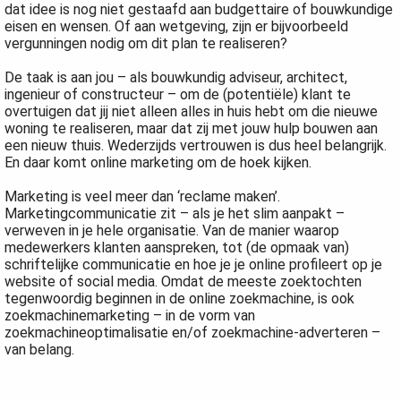
dat idee is nog niet gestaafd aan budgettaire of bouwkundige
 op de
eisen en wensen. Of aan wetgeving, zijn er bijvoorbeeld
e. Hierdoor
vergunningen nodig om dit plan te realiseren?
 website-
De taak is aan jou – als bouwkundig adviseur, architect,
ren
ingenieur of constructeur – om de (potentiële) klant te
nte
overtuigen dat jij niet alleen alles in huis hebt om die nieuwe
enties
woning te realiseren, maar dat zij met jouw hulp bouwen aan
gebaseerd
een nieuw thuis. Wederzijds vertrouwen is dus heel belangrijk.
En daar komt online marketing om de hoek kijken.
 gedrag van
ezoeker.
Marketing is veel meer dan ‘reclame maken’.
Marketingcommunicatie zit – als je het slim aanpakt –
verweven in je hele organisatie. Van de manier waarop
medewerkers klanten aanspreken, tot (de opmaak van)
uren
schriftelijke communicatie en hoe je je online profileert op je
website of social media. Omdat de meeste zoektochten
tegenwoordig beginnen in de online zoekmachine, is ook
zoekmachinemarketing – in de vorm van
zoekmachineoptimalisatie en/of zoekmachine-adverteren –
van belang.