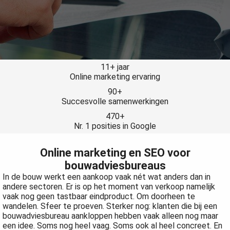
s kan de
e niet
oneren.
ieken
ische
11+ jaar
Online marketing ervaring
s worden
kt om
90+
Succesvolle samenwerkingen
em
tie te
470+
Nr. 1 posities in Google
elen over
drag van
Online marketing en SEO voor
zoeker op
bouwadviesbureaus
site.
In de bouw werkt een aankoop vaak nét wat anders dan in
ing
andere sectoren. Er is op het moment van verkoop namelijk
vaak nog geen tastbaar eindproduct. Om doorheen te
ingcookies
wandelen. Sfeer te proeven. Sterker nog: klanten die bij een
 gebruikt
bouwadviesbureau aankloppen hebben vaak alleen nog maar
een idee. Soms nog heel vaag. Soms ook al heel concreet. En
oekers te