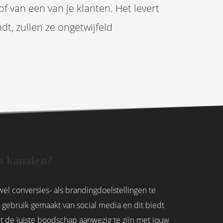
 van een van je klanten. Het levert
dt, zullen ze ongetwijfeld
a kanalen?
owel conversies- als brandingdoelstellingen te
el gebruik gemaakt van social media en dit biedt
 de juiste boodschap aanwezig te zijn met jouw