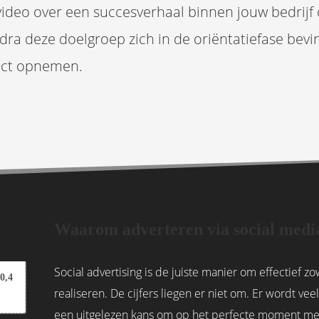
deo over een succesverhaal binnen jouw bedrijf of
odra deze doelgroep zich in de oriëntatiefase bevin
act opnemen.
Waarom adverteren via social medi
Social advertising is de juiste manier om effectief z
0,4
realiseren. De cijfers liegen er niet om. Er wordt ve
een uitgelezen kans om op het perfecte moment met