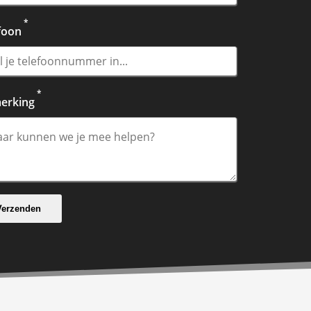
*
foon
*
erking
Verzenden