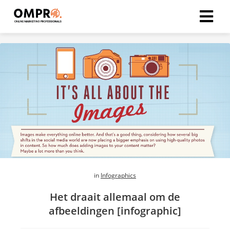
ngen
formatie
oneel
onele
s zijn
kelijk om
bsite te
in
Infographics
ken. Ze
Het draait allemaal om de
 gebruikt
afbeeldingen [infographic]
asisfuncties
der deze