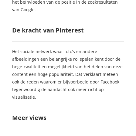
het beïnvloeden van de positie in de zoekresultaten
 op de
van Google.
e. Hierdoor
 website-
ren
De kracht van Pinterest
nte
enties
gebaseerd
Het sociale netwerk waar foto’s en andere
 gedrag van
afbeeldingen een belangrijke rol spelen kent door de
ezoeker.
hoge kwaliteit en mogelijkheid van het delen van deze
content een hoge populariteit. Dat verklaart meteen
ook de reden waarom er bijvoorbeeld door Facebook
uren
tegenwoordig de aandacht ook meer richt op
visualisatie.
Meer views