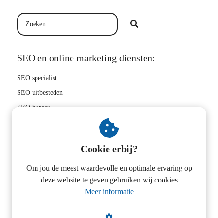
SEO en online marketing diensten:
SEO specialist
SEO uitbesteden
SEO bureau
Hoger in Google
SEO bedrijf
Cookie erbij?
Zoekwoorden onderzoek
Linkbuilding uitbesteden
Om jou de meest waardevolle en optimale ervaring op
deze website te geven gebruiken wij cookies
SEO tips
Meer informatie
E-commerce SEO
Magento SEO