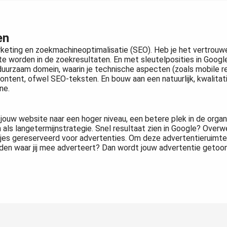
en
ting en zoekmachineoptimalisatie (SEO). Heb je het vertrouwen 
te worden in de zoekresultaten. En met sleutelposities in Googl
 duurzaam domein, waarin je technische aspecten (zoals mobile
ntent, ofwel SEO-teksten. En bouw aan een natuurlijk, kwalitatief
ne.
 jouw website naar een hoger niveau, een betere plek in de orga
 als langetermijnstrategie. Snel resultaat zien in Google? Over
kjes gereserveerd voor advertenties. Om deze advertentieruimte
en waar jij mee adverteert? Dan wordt jouw advertentie getoon