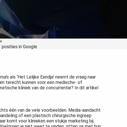
+
1 posities in Google
ma’s als ‘Het Lelijke Eendje’ neemt de vraag naar
nsen terecht kunnen voor een medische- of
tische kliniek van de concurrentie? In dit artikel
lechts één van de vele voorbeelden. Media-aandacht
deling of een plastisch chirurgische ingreep
 daar komt voor klinieken een stukje marketing bij
 doelgroep je niet weet te vinden, zitten ze met hun