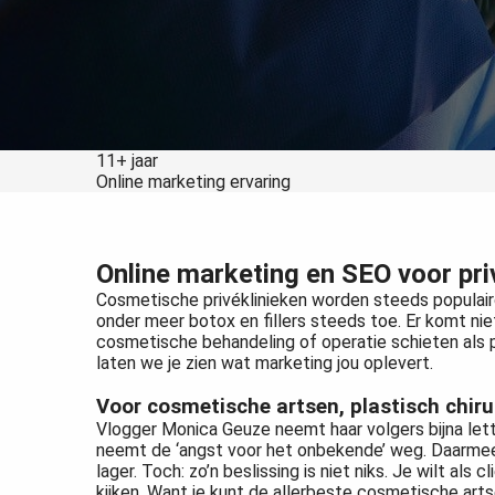
Voorkeuren opslaan
11+ jaar
Online marketing ervaring
Online marketing en SEO voor pri
Cosmetische privéklinieken worden steeds populairde
onder meer botox en fillers steeds toe. Er komt n
cosmetische behandeling of operatie schieten als pa
laten we je zien wat marketing jou oplevert.
Voor cosmetische artsen, plastisch chir
Vlogger Monica Geuze neemt haar volgers bijna lett
neemt de ‘angst voor het onbekende’ weg. Daarmee
lager. Toch: zo’n beslissing is niet niks. Je wilt als
kijken. Want je kunt de allerbeste cosmetische artse