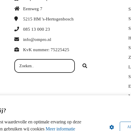
Eemweg 7
S
S
5215 HM
's-Hertogenbosch
S
085 13 000 23
H
info@ompro.nl
S
KvK nummer: 75225425
Z
L
S
E
M
S
ij?
O
t waardevolle en optimale ervaring op deze
S
Al
en gebruiken wij cookies
Meer informatie