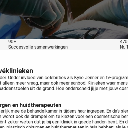
90+
470
Succesvolle samenwerkingen
Nr. 
véklinieken
r. Onder invloed van celebrities als Kylie Jenner en tv-program
iet alleen meer vraag, maar ook meer aanbod. Klinieken waar me
ddenstoelen uit de grond. Hoe onderscheid jij je met jouw cosme
urgen en huidtherapeuten
erlijk mee de behandelkamer in tijdens haar ingrepen. En da’s s
 wordt ook de drempel om te kiezen voor een cosmetische behan
 cliënt zeker weten dat je bij een kliniek in goede handen bent. En
n, plastisch chirurgen en huidtherapeuten in huis hebben: als je