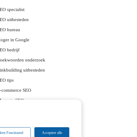
EO specialist
EO uitbesteden
EO bureau
oger in Google
EO bedrijf
oekwoorden onderzoek
inkbuilding uitbesteden
EO tips
-commerce SEO
agento SEO
EO consultancy
nline marketing strategie
EO consultant
leen Functioneel
Accepteer alle