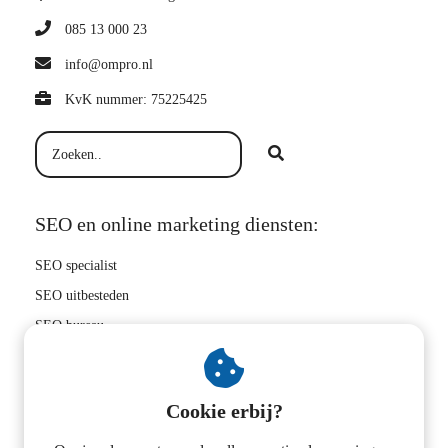
085 13 000 23
info@ompro.nl
KvK nummer: 75225425
SEO en online marketing diensten:
SEO specialist
SEO uitbesteden
SEO bureau
Hoger in Google
SEO bedrijf
Cookie erbij?
Zoekwoorden onderzoek
Linkbuilding uitbesteden