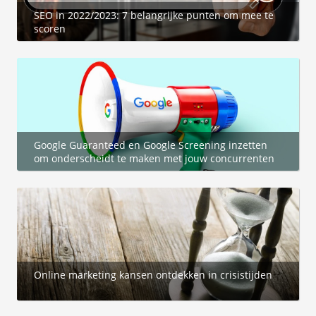
s kan de
SEO in 2022/2023: 7 belangrijke punten om mee te
e niet
scoren
oneren.
ieken
ische
s worden
kt om
em
Google Guaranteed en Google Screening inzetten
om onderscheidt te maken met jouw concurrenten
tie te
elen over
drag van
zoeker op
site.
ing
Online marketing kansen ontdekken in crisistijden
ingcookies
 gebruikt
oekers te