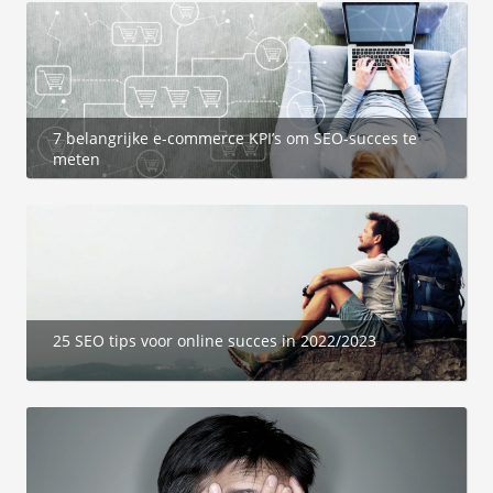
 op de
e. Hierdoor
 website-
ren
nte
7 belangrijke e-commerce KPI’s om SEO-succes te
enties
meten
gebaseerd
 gedrag van
ezoeker.
uren
25 SEO tips voor online succes in 2022/2023