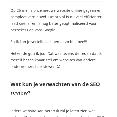
 op de
Op 25 mei is onze nieuwe website online gegaan en
e. Hierdoor
compleet vernieuwd. Ompro.nl is nu veel efficiënter,
 website-
laad sneller en is nog beter geoptimaliseerd voor
ren
nte
bezoekers en voor Google.
enties
En ik kan je vertellen, ik ben er zo blij mee!!!
gebaseerd
 gedrag van
Hetzelfde gun ik jou! Dat was tevens de reden dat ik
ezoeker.
mezelf beschikbaar stel om websites van andere
ondernemers te reviewen 😉
uren
Wat kun je verwachten van de SEO
review?
Iedere website kan beter! Ik zal je laten zien wat