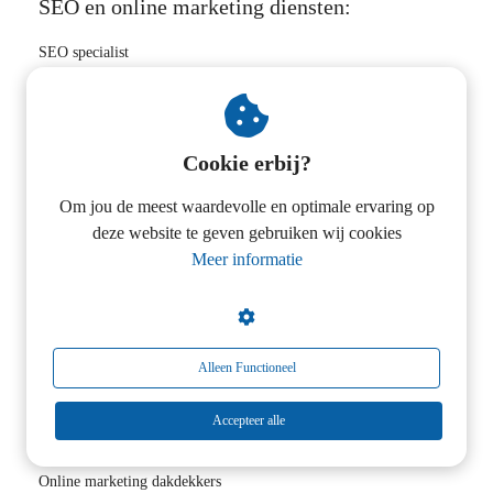
SEO en online marketing diensten:
SEO specialist
SEO uitbesteden
SEO bureau
Hoger in Google
Cookie erbij?
SEO bedrijf
Om jou de meest waardevolle en optimale ervaring op
Zoekwoorden onderzoek
deze website te geven gebruiken wij cookies
Linkbuilding uitbesteden
Meer informatie
SEO tips
E-commerce SEO
Magento SEO
Alleen Functioneel
SEO consultancy
Online marketing strategie
Accepteer alle
SEO consultant
Online marketing dakdekkers