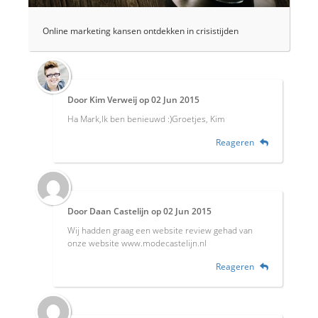
Online marketing kansen ontdekken in crisistijden
Door
Kim Verweij
op
02 Jun 2015
Ha Mark,Ik ben benieuwd :)Groetjes, Kim
Reageren
Door
Daan Castelijn
op
02 Jun 2015
Wij hadden graag een website review gehad van
onze website www.modecastelijn.nl
Reageren