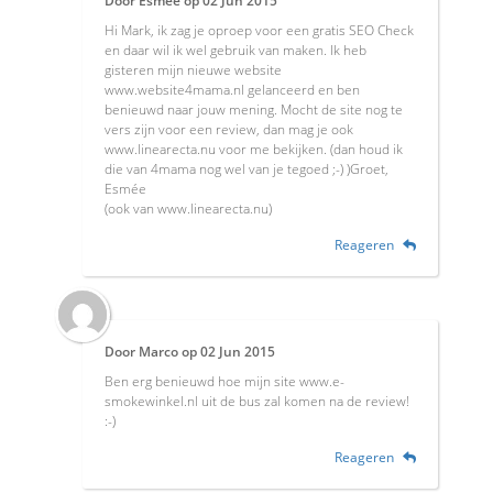
Door
Esmée
op
02 Jun 2015
Hi Mark, ik zag je oproep voor een gratis SEO Check
en daar wil ik wel gebruik van maken. Ik heb
gisteren mijn nieuwe website
www.website4mama.nl gelanceerd en ben
benieuwd naar jouw mening. Mocht de site nog te
vers zijn voor een review, dan mag je ook
www.linearecta.nu voor me bekijken. (dan houd ik
die van 4mama nog wel van je tegoed ;-) )Groet,
Esmée
(ook van www.linearecta.nu)
Reageren
Door
Marco
op
02 Jun 2015
Ben erg benieuwd hoe mijn site www.e-
smokewinkel.nl uit de bus zal komen na de review!
:-)
Reageren