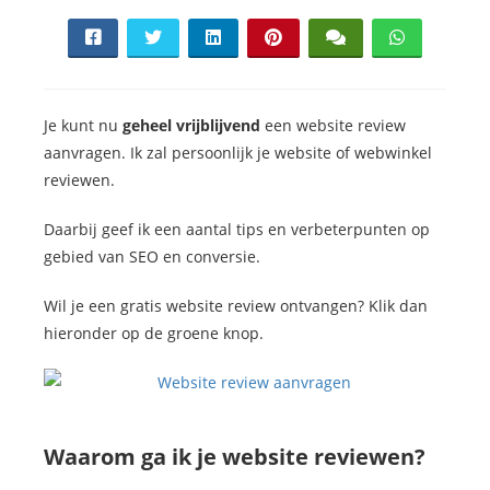
s kan de
e niet
oneren.
ieken
Je kunt nu
geheel vrijblijvend
een website review
ische
aanvragen. Ik zal persoonlijk je website of webwinkel
s worden
reviewen.
kt om
em
Daarbij geef ik een aantal tips en verbeterpunten op
tie te
gebied van SEO en conversie.
elen over
drag van
Wil je een gratis website review ontvangen? Klik dan
zoeker op
hieronder op de groene knop.
site.
ing
ingcookies
Waarom ga ik je website reviewen?
 gebruikt
oekers te