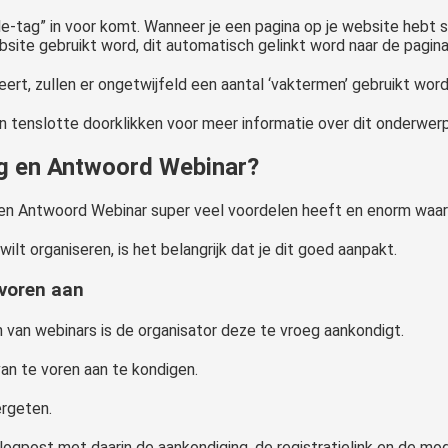
le-tag” in voor komt. Wanneer je een pagina op je website hebt st
bsite gebruikt word, dit automatisch gelinkt word naar de pagin
rt, zullen er ongetwijfeld een aantal ‘vaktermen’ gebruikt wor
kan tenslotte doorklikken voor meer informatie over dit onderwer
ag en Antwoord Webinar?
ag en Antwoord Webinar super veel voordelen heeft en enorm waar
lt organiseren, is het belangrijk dat je dit goed aanpakt.
 voren aan
n van webinars is de organisator deze te vroeg aankondigt.
an te voren aan te kondigen.
ergeten.
gpost met daarin de aankondiging, de registratielink en de moge