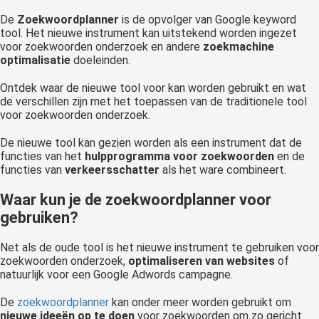
 op de
De
Zoekwoordplanner
is de opvolger van Google keyword
e. Hierdoor
tool. Het nieuwe instrument kan uitstekend worden ingezet
voor zoekwoorden onderzoek en andere
zoekmachine
 website-
optimalisatie
doeleinden.
ren
nte
Ontdek waar de nieuwe tool voor kan worden gebruikt en wat
enties
de verschillen zijn met het toepassen van de traditionele tool
voor zoekwoorden onderzoek.
gebaseerd
 gedrag van
De nieuwe tool kan gezien worden als een instrument dat de
ezoeker.
functies van het
hulpprogramma voor zoekwoorden
en de
functies van
verkeersschatter
als het ware combineert.
uren
Waar kun je de zoekwoordplanner voor
gebruiken?
Net als de oude tool is het nieuwe instrument te gebruiken voor
zoekwoorden onderzoek,
optimaliseren van websites
of
natuurlijk voor een Google Adwords campagne.
De
zoekwoordplanner
kan onder meer worden gebruikt om
nieuwe ideeën op te doen
voor zoekwoorden om zo gericht