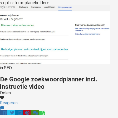
s kan de
<:optin-form-placeholder>
e niet
oneren.
ieken
ische
s worden
kt om
em
tie te
elen over
in
SEO
drag van
De Google zoekwoordplanner incl.
zoeker op
site.
instructie video
Delen
ing
Reageren
ingcookies
 gebruikt
oekers te