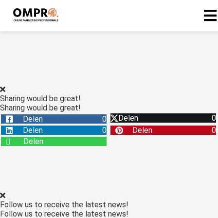
ngen
formatie
Sharing would be great!
Sharing would be great!
oneel
Delen
0
Delen
0
onele
Delen
0
Delen
0
s zijn
Delen
kelijk om
bsite te
ken. Ze
 gebruikt
asisfuncties
Follow us to receive the latest news!
der deze
Follow us to receive the latest news!