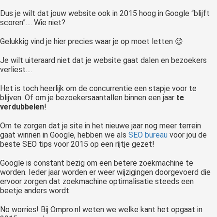
 op de
Dus je wilt dat jouw website ook in 2015 hoog in Google “blijft
e. Hierdoor
scoren”…. Wie niet?
 website-
Gelukkig vind je hier precies waar je op moet letten 😉
ren
nte
Je wilt uiteraard niet dat je website gaat dalen en bezoekers
enties
verliest….
gebaseerd
Het is toch heerlijk om de concurrentie een stapje voor te
 gedrag van
blijven. Of om je bezoekersaantallen binnen een jaar
te
ezoeker.
verdubbelen
!
Om te zorgen dat je site in het nieuwe jaar nog meer terrein
uren
gaat winnen in Google, hebben we als
SEO bureau
voor jou de
beste SEO tips voor 2015 op een rijtje gezet!
Google is constant bezig om een betere zoekmachine te
worden. Ieder jaar worden er weer wijzigingen doorgevoerd die
ervoor zorgen dat zoekmachine optimalisatie steeds een
beetje anders wordt.
No worries! Bij Ompro.nl weten we welke kant het opgaat in