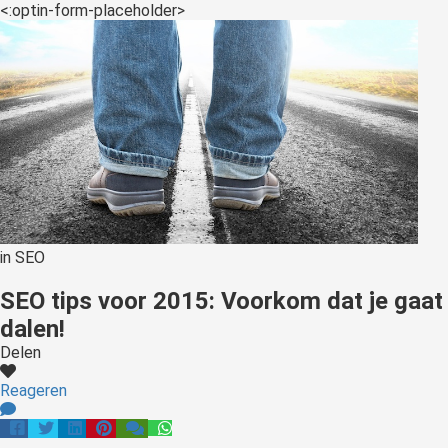
s kan de
<:optin-form-placeholder>
e niet
oneren.
ieken
ische
s worden
kt om
em
tie te
elen over
in
SEO
drag van
SEO tips voor 2015: Voorkom dat je gaat
zoeker op
site.
dalen!
Delen
ing
Reageren
ingcookies
 gebruikt
oekers te