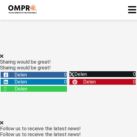
ngen
formatie
Sharing would be great!
Sharing would be great!
oneel
Delen
0
Delen
0
onele
Delen
0
Delen
0
s zijn
Delen
kelijk om
bsite te
ken. Ze
 gebruikt
asisfuncties
Follow us to receive the latest news!
der deze
Follow us to receive the latest news!