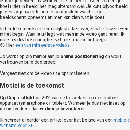
Ik hoor je denken: “ik wil liever niet in beeld”. Geen zorgen! je
hoeft niet in beeld, het mag uiteraard wel. Je kunt bijvoorbeeld
je een zogenaamde screencast maken waarbij je je
beeldscherm opneemt en men kan zien wat je doet.
In beeld komen komt natuurlijk sterker over, al is het maar even
in het begin. Waar je uitlegt wat men in de video gaat leren. Ik
moet eerlijk bekennen, het valt niet mee in het begin
😉 Hier
een van mijn eerste video’s
.
Je werkt op die manier aan je
online positionering
en wekt
vertrouwen bij je doelgroep.
Vergeet niet om de video’s te optimaliseren.
Mobiel is de toekomst
Op Ompro.nl kijkt ca 20% van de bezoekers op een mobiel
apparaat (smartphone of tablet). Wanneer je dus niet inzet op
mobiel verkeer dan
verlies je bezoekers
.
Ik schreef al eerder een artikel over het belang van een
mobiele
website voor SEO
.