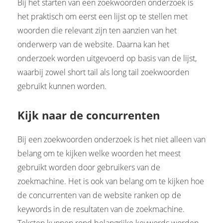
Bij het starten van een zoekwoorden onderzoek is
 op de
het praktisch om eerst een lijst op te stellen met
e. Hierdoor
woorden die relevant zijn ten aanzien van het
 website-
onderwerp van de website. Daarna kan het
ren
nte
onderzoek worden uitgevoerd op basis van de lijst,
enties
waarbij zowel short tail als long tail zoekwoorden
gebaseerd
gebruikt kunnen worden.
 gedrag van
ezoeker.
Kijk naar de concurrenten
uren
Bij een zoekwoorden onderzoek is het niet alleen van
belang om te kijken welke woorden het meest
gebruikt worden door gebruikers van de
zoekmachine. Het is ook van belang om te kijken hoe
de concurrenten van de website ranken op de
keywords in de resultaten van de zoekmachine.