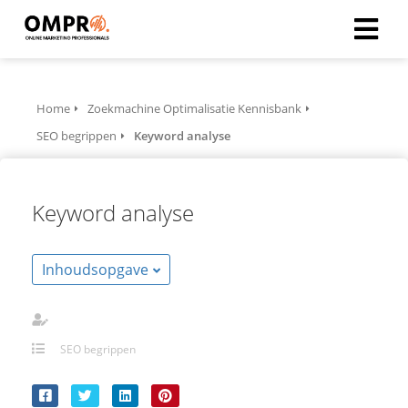
ngen
Home
Zoekmachine Optimalisatie Kennisbank
formatie
SEO begrippen
Keyword analyse
Keyword analyse
oneel
onele
s zijn
Inhoudsopgave
kelijk om
bsite te
ken. Ze
SEO begrippen
 gebruikt
asisfuncties
der deze