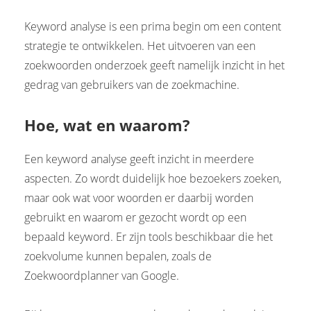
s kan de
e niet
Keyword analyse is een prima begin om een content
oneren.
strategie te ontwikkelen. Het uitvoeren van een
zoekwoorden onderzoek geeft namelijk inzicht in het
ieken
gedrag van gebruikers van de zoekmachine.
ische
s worden
Hoe, wat en waarom?
kt om
em
tie te
Een keyword analyse geeft inzicht in meerdere
elen over
aspecten. Zo wordt duidelijk hoe bezoekers zoeken,
drag van
maar ook wat voor woorden er daarbij worden
zoeker op
gebruikt en waarom er gezocht wordt op een
site.
bepaald keyword. Er zijn tools beschikbaar die het
ing
zoekvolume kunnen bepalen, zoals de
ingcookies
Zoekwoordplanner van Google.
 gebruikt
oekers te