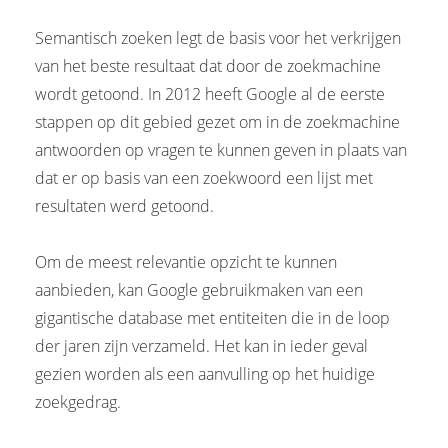
s kan de
e niet
Semantisch zoeken legt de basis voor het verkrijgen
oneren.
van het beste resultaat dat door de zoekmachine
wordt getoond. In 2012 heeft Google al de eerste
ieken
stappen op dit gebied gezet om in de zoekmachine
ische
antwoorden op vragen te kunnen geven in plaats van
s worden
dat er op basis van een zoekwoord een lijst met
kt om
em
resultaten werd getoond.
tie te
elen over
Om de meest relevantie opzicht te kunnen
drag van
aanbieden, kan Google gebruikmaken van een
zoeker op
gigantische database met entiteiten die in de loop
site.
der jaren zijn verzameld. Het kan in ieder geval
ing
gezien worden als een aanvulling op het huidige
ingcookies
zoekgedrag.
 gebruikt
oekers te