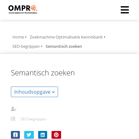
ngen
Home
Zoekmachine Optimalisatie Kennisbank
formatie
SEO begrippen
Semantisch zoeken
Semantisch zoeken
oneel
onele
s zijn
Inhoudsopgave
kelijk om
bsite te
ken. Ze
SEO begrippen
 gebruikt
asisfuncties
der deze