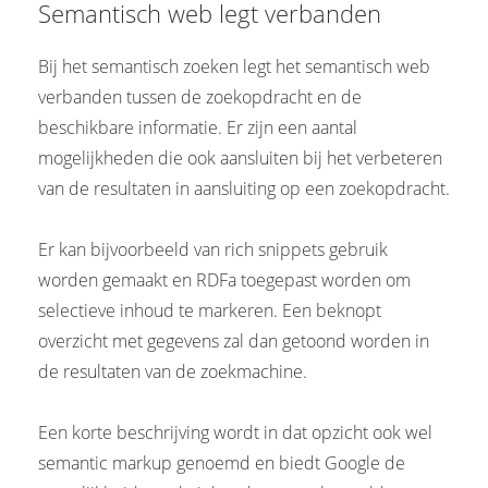
Semantisch web legt verbanden
 op de
e. Hierdoor
Bij het semantisch zoeken legt het semantisch web
 website-
verbanden tussen de zoekopdracht en de
ren
nte
beschikbare informatie. Er zijn een aantal
enties
mogelijkheden die ook aansluiten bij het verbeteren
gebaseerd
van de resultaten in aansluiting op een zoekopdracht.
 gedrag van
ezoeker.
Er kan bijvoorbeeld van rich snippets gebruik
worden gemaakt en RDFa toegepast worden om
uren
selectieve inhoud te markeren. Een beknopt
overzicht met gegevens zal dan getoond worden in
de resultaten van de zoekmachine.
Een korte beschrijving wordt in dat opzicht ook wel
semantic markup genoemd en biedt Google de