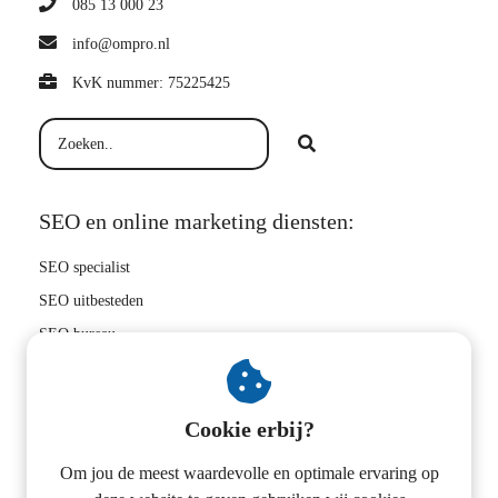
085 13 000 23
info@ompro.nl
KvK nummer: 75225425
SEO en online marketing diensten:
SEO specialist
SEO uitbesteden
SEO bureau
Hoger in Google
SEO bedrijf
Cookie erbij?
Zoekwoorden onderzoek
Linkbuilding uitbesteden
Om jou de meest waardevolle en optimale ervaring op