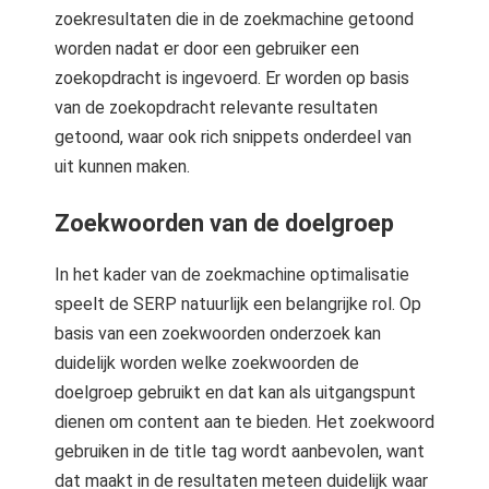
s kan de
zoekresultaten die in de zoekmachine getoond
e niet
worden nadat er door een gebruiker een
oneren.
zoekopdracht is ingevoerd. Er worden op basis
ieken
van de zoekopdracht relevante resultaten
getoond, waar ook rich snippets onderdeel van
ische
uit kunnen maken.
s worden
kt om
Zoekwoorden van de doelgroep
em
tie te
elen over
In het kader van de zoekmachine optimalisatie
drag van
speelt de SERP natuurlijk een belangrijke rol. Op
zoeker op
basis van een zoekwoorden onderzoek kan
site.
duidelijk worden welke zoekwoorden de
doelgroep gebruikt en dat kan als uitgangspunt
ing
dienen om content aan te bieden. Het zoekwoord
ingcookies
gebruiken in de title tag wordt aanbevolen, want
 gebruikt
dat maakt in de resultaten meteen duidelijk waar
oekers te