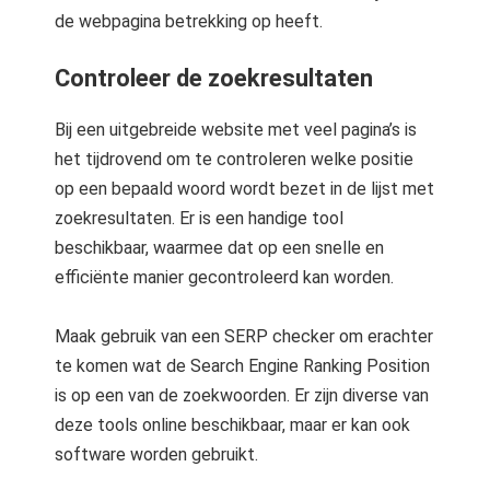
 op de
de webpagina betrekking op heeft.
e. Hierdoor
 website-
Controleer de zoekresultaten
ren
nte
Bij een uitgebreide website met veel pagina’s is
enties
het tijdrovend om te controleren welke positie
gebaseerd
op een bepaald woord wordt bezet in de lijst met
 gedrag van
zoekresultaten. Er is een handige tool
ezoeker.
beschikbaar, waarmee dat op een snelle en
efficiënte manier gecontroleerd kan worden.
uren
Maak gebruik van een SERP checker om erachter
te komen wat de Search Engine Ranking Position
is op een van de zoekwoorden. Er zijn diverse van
deze tools online beschikbaar, maar er kan ook
software worden gebruikt.