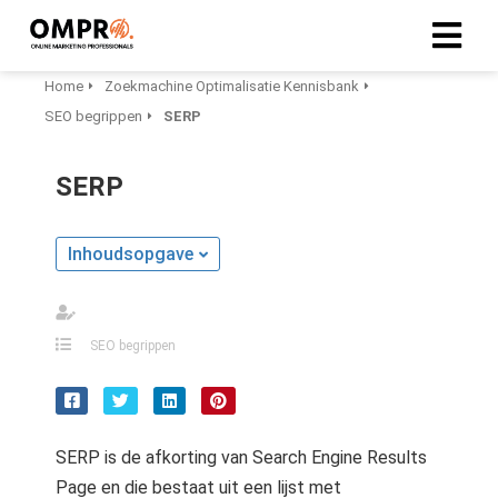
Home
Zoekmachine Optimalisatie Kennisbank
SEO begrippen
SERP
ngen
formatie
SERP
Inhoudsopgave
oneel
onele
s zijn
SEO begrippen
kelijk om
bsite te
ken. Ze
 gebruikt
asisfuncties
SERP is de afkorting van Search Engine Results
der deze
Page en die bestaat uit een lijst met