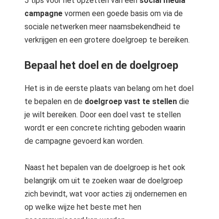
5 tips voor het opzetten van een
social media
 op de
campagne
vormen een goede basis om via de
e. Hierdoor
sociale netwerken meer naamsbekendheid te
 website-
verkrijgen en een grotere doelgroep te bereiken.
ren
nte
Bepaal het doel en de doelgroep
enties
gebaseerd
Het is in de eerste plaats van belang om het doel
 gedrag van
te bepalen en de
doelgroep vast te stellen
die
ezoeker.
je wilt bereiken. Door een doel vast te stellen
wordt er een concrete richting geboden waarin
uren
de campagne gevoerd kan worden.
Naast het bepalen van de doelgroep is het ook
belangrijk om uit te zoeken waar de doelgroep
zich bevindt, wat voor acties zij ondernemen en
op welke wijze het beste met hen