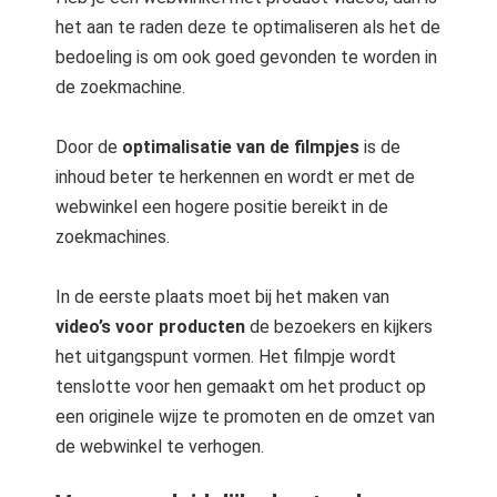
 op de
het aan te raden deze te optimaliseren als het de
e. Hierdoor
bedoeling is om ook goed gevonden te worden in
 website-
de zoekmachine.
ren
nte
Door de
optimalisatie van de filmpjes
is de
enties
inhoud beter te herkennen en wordt er met de
gebaseerd
webwinkel een hogere positie bereikt in de
 gedrag van
ezoeker.
zoekmachines.
In de eerste plaats moet bij het maken van
uren
video’s voor producten
de bezoekers en kijkers
het uitgangspunt vormen. Het filmpje wordt
tenslotte voor hen gemaakt om het product op
een originele wijze te promoten en de omzet van
de webwinkel te verhogen.