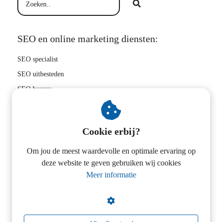
SEO en online marketing diensten:
SEO specialist
SEO uitbesteden
SEO bureau
Hoger in Google
SEO bedrijf
Cookie erbij?
Zoekwoorden onderzoek
Linkbuilding uitbesteden
Om jou de meest waardevolle en optimale ervaring op
deze website te geven gebruiken wij cookies
SEO tips
Meer informatie
E-commerce SEO
Magento SEO
SEO consultancy