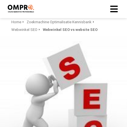
Home
Zoekmachine Optimalisatie Kennisbank
Webwinkel SEO
Webwinkel SEO vs website SEO
ngen
formatie
oneel
onele
s zijn
kelijk om
bsite te
ken. Ze
 gebruikt
asisfuncties
der deze