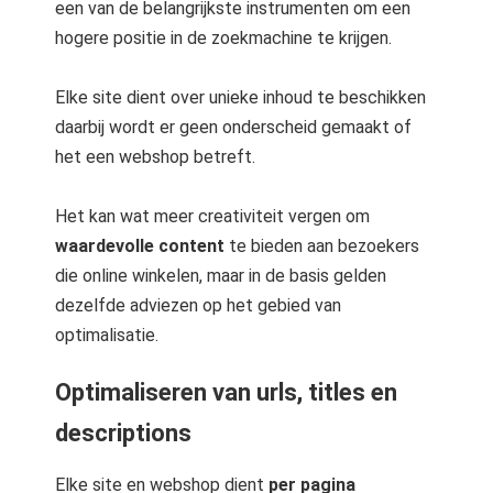
een van de belangrijkste instrumenten om een
 op de
hogere positie in de zoekmachine te krijgen.
e. Hierdoor
 website-
Elke site dient over unieke inhoud te beschikken
ren
nte
daarbij wordt er geen onderscheid gemaakt of
enties
het een webshop betreft.
gebaseerd
 gedrag van
Het kan wat meer creativiteit vergen om
ezoeker.
waardevolle content
te bieden aan bezoekers
die online winkelen, maar in de basis gelden
dezelfde adviezen op het gebied van
uren
optimalisatie.
Optimaliseren van urls, titles en
descriptions
Elke site en webshop dient
per pagina