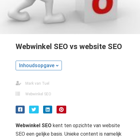
s kan de
e niet
oneren.
ieken
ische
Webwinkel SEO vs website SEO
s worden
kt om
em
Inhoudsopgave
tie te
elen over
Mark van Tuel
drag van
zoeker op
Webwinkel SEO
site.
ing
ingcookies
Webwinkel SEO
kent ten opzichte van website
 gebruikt
SEO een gelijke basis. Unieke content is namelijk
oekers te